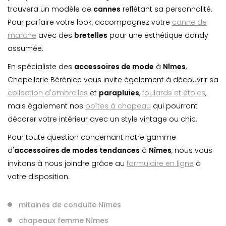
trouvera un modèle de
canne
s
reflétant sa personnalité.
Pour parfaire votre look, accompagnez votre
canne de
marche
avec des
bretelles
pour une esthétique dandy
assumée.
En spécialiste des
accessoires de mode
à
Nîmes
,
Chapellerie Bérénice vous invite également à découvrir sa
collection d'ombrelles
et
parapluie
s
,
foulards et étoles
,
mais également nos
boîtes à chapeau
qui pourront
décorer votre intérieur avec un style vintage ou chic.
Pour toute question concernant notre gamme
d'
accessoires de modes tendances
à
Nîmes
, nous vous
invitons à nous joindre grâce au
formulaire en ligne
à
votre disposition.
mitaines de conduite Nîmes
chapeaux femme Nîmes