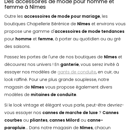
Des accessoires de mode pour homme et
femme à Nîmes
Outre les
accessoires de mode pour mariage
, les
boutiques Chapellerie Bérénice de
Nîmes
et environs vous
propose une gamme d'
accessoires de mode tendances
pour
homme
et
femme
, à porter au quotidien ou au gré
des saisons.
Passez les portes de l'une de nos boutiques de
Nîmes
et
découvrez nos univers ! En
ganterie
, vous serez invité à
essayer nos modèles de
gants de conduite
, en cuir, au
look raffiné. Pour une plus grande souplesse, notre
magasin de
Nîmes
vous propose également divers
modèles de
mitaines de conduite
.
Si le look vintage et élégant vous parle, peut-être devriez-
vous essayer nos
cannes de marche de luxe
?
Cannes
courbes
ou
pliantes
,
cannes Milord
ou
canne-
parapluie
... Dans notre magasin de
Nîmes
, chacun