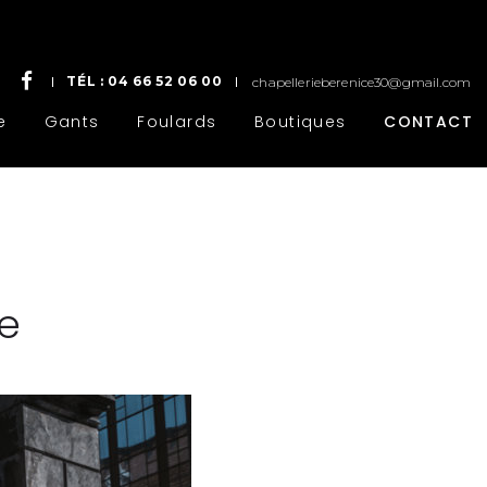
TÉL :
04 66 52 06 00
chapellerieberenice30@gmail.com
e
Gants
Foulards
Boutiques
CONTACT
e