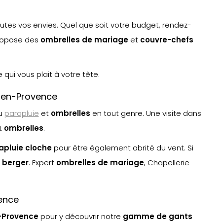
utes vos envies. Quel que soit votre budget, rendez-
propose des
ombrelles de mariage
et
couvre-chefs
qui vous plait à votre tête.
x-en-Provence
u
parapluie
et
ombrelle
s
en tout genre. Une visite dans
t
ombrelle
s
.
apluie cloche
pour être également abrité du vent. Si
 berger
. Expert
ombrelles de mariage
, Chapellerie
ence
-Provence
pour y découvrir notre
gamme de gants