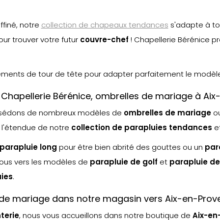
finé, notre
collection de chapeaux tendances
s'adapte à to
ur trouver votre futur
couvre-chef
! Chapellerie Bérénice 
tements de tour de tête pour adapter parfaitement le modèle 
z Chapellerie Bérénice, ombrelles de mariage à Ai
ssédons de nombreux modèles de
ombrelles de mariage
o
 l'étendue de notre
collection de parapluies tendances
e
parapluie long
pour être bien abrité des gouttes ou un
par
vous vers les modèles de
parapluie de golf
et
parapluie de
ie
s
.
s de mariage dans notre magasin vers Aix-en-Prov
terie
, nous vous accueillons dans notre boutique de
Aix-en