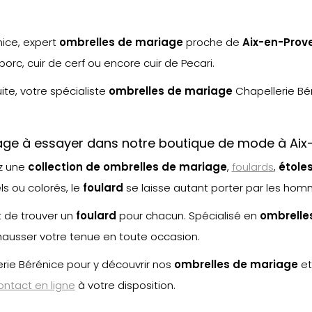
nice, expert
ombrelles de mariage
proche de
Aix-en-Prov
orc, cuir de cerf ou encore cuir de Pecari.
uite, votre spécialiste
ombrelles de mariage
Chapellerie Bé
iage à essayer dans notre boutique de mode à Ai
ez une
collection de ombrelles de mariage
,
foulards
,
étole
s ou colorés, le
foulard
se laisse autant porter par les ho
t de trouver un
foulard
pour chacun. Spécialisé en
ombrelle
ausser votre tenue en toute occasion.
rie Bérénice pour y découvrir nos
ombrelles de mariage
e
ontact en ligne
à votre disposition.