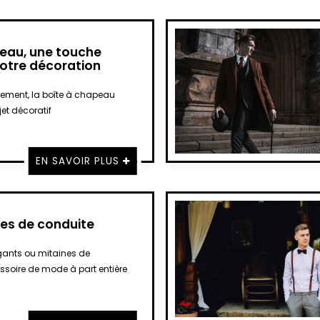
peau, une touche
votre décoration
gement, la boîte à chapeau
jet décoratif
EN SAVOIR PLUS
nes de conduite
s gants ou mitaines de
ssoire de mode à part entière