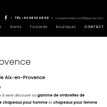
TÉL :
04 66 52 06 00
chapellerieberenice30@gmail.com
e
Gants
Foulards
Boutiques
CONTACT
rovence
de Aix-en-Provence
e
e à venir découvrir sa
gamme de ombrelles de
de chapeaux pour homme
et
chapeaux pour femme