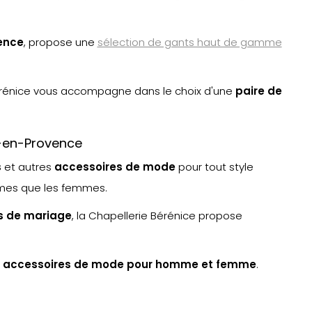
ence
, propose une
sélection de gants haut de gamme
rénice vous accompagne dans le choix d'une
paire de
x-en-Provence
s
et autres
accessoires de mode
pour tout style
mmes que les femmes.
s de mariage
, la Chapellerie Bérénice propose
t
accessoires de mode pour homme et femme
.