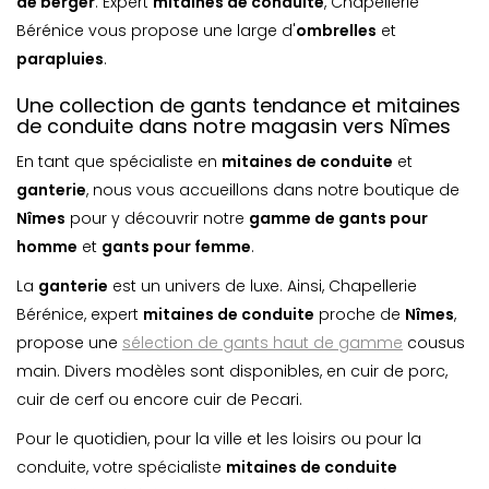
de berger
. Expert
mitaines de conduite
, Chapellerie
Bérénice vous propose une large d'
ombrelle
s
et
parapluie
s
.
Une collection de gants tendance et mitaines
de conduite dans notre magasin vers Nîmes
En tant que spécialiste en
mitaines de conduite
et
ganterie
, nous vous accueillons dans notre boutique de
Nîmes
pour y découvrir notre
gamme de gants pour
homme
et
gants pour femme
.
La
ganterie
est un univers de luxe. Ainsi, Chapellerie
Bérénice, expert
mitaines de conduite
proche de
Nîmes
,
propose une
sélection de gants haut de gamme
cousus
main. Divers modèles sont disponibles, en cuir de porc,
cuir de cerf ou encore cuir de Pecari.
Pour le quotidien, pour la ville et les loisirs ou pour la
conduite, votre spécialiste
mitaines de conduite