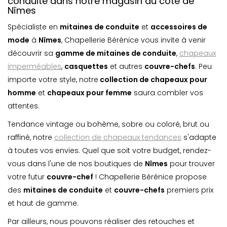
conduite dans notre magasin du côté de
Nîmes
Spécialiste en
mitaines de conduite
et
accessoires de
mode
à
Nîmes
, Chapellerie Bérénice vous invite à venir
découvrir sa
gamme de mitaines de conduite
,
chapeaux
imperméables
,
casquette
s
et autres
couvre-chefs
. Peu
importe votre style, notre
collection de chapeaux pour
homme
et
chapeaux pour femme
saura combler vos
attentes.
Tendance vintage ou bohème, sobre ou coloré, brut ou
raffiné, notre
collection de chapeaux tendances
s'adapte
à toutes vos envies. Quel que soit votre budget, rendez-
vous dans l'une de nos boutiques de
Nîmes
pour trouver
votre futur
couvre-chef
! Chapellerie Bérénice propose
des
mitaines de conduite
et
couvre-chefs
premiers prix
et haut de gamme.
Par ailleurs, nous pouvons réaliser des retouches et