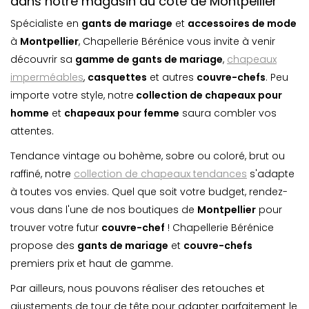
dans notre magasin du côté de Montpellier
Spécialiste en
gants de mariage
et
accessoires de mode
à
Montpellier
, Chapellerie Bérénice vous invite à venir
découvrir sa
gamme de gants de mariage
,
chapeaux
imperméables
,
casquette
s
et autres
couvre-chefs
. Peu
importe votre style, notre
collection de chapeaux pour
homme
et
chapeaux pour femme
saura combler vos
attentes.
Tendance vintage ou bohème, sobre ou coloré, brut ou
raffiné, notre
collection de chapeaux tendances
s'adapte
à toutes vos envies. Quel que soit votre budget, rendez-
vous dans l'une de nos boutiques de
Montpellier
pour
trouver votre futur
couvre-chef
! Chapellerie Bérénice
propose des
gants de mariage
et
couvre-chefs
premiers prix et haut de gamme.
Par ailleurs, nous pouvons réaliser des retouches et
ajustements de tour de tête pour adapter parfaitement le