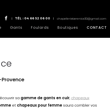
TÉL :
04 66 52 06 00
chapellerieberenice30@gmail.com
e
Gants
Foulards
Boutiques
CONTACT
nce
n-Provence
découvrir sa
gamme de gants en cuir
,
chapeaux
homme
et
chapeaux pour femme
saura combler vos