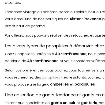
attentes.
Tendance vintage ou bohème, sobre ou coloré, brut ou raf
vous dans l'une de nos boutiques de
Aix-en-Provence
po
prix et haut de gamme.
Par ailleurs, nous pouvons réaliser des retouches et ajus
Les divers types de parapluies à découvrir chez
Chez Chapellerie Bérénice à
Aix-en-Provence
, nous po
boutique de
Aix-en-Provence
et vous constaterez l'éte
Selon vos préférences, vous pourrez vous tourner vers un
vous recherchez des
parapluies
très résistants, tournez-
vous propose une large d'
ombrelle
s
et
parapluie
s
.
Une collection de gants tendance et gants en 
En tant que spécialiste en
gants en cuir
et
ganterie
, no