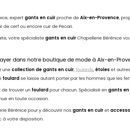
nice, expert
gants en cuir
proche de
Aix-en-Provence
, pr
r de cerf ou encore cuir de Pecari.
uite, votre spécialiste
gants en cuir
Chapellerie Bérénice vo
essayer dans notre boutique de mode à Aix-en-Prov
ez une
collection de gants en cuir
,
foulards
,
étoles
et autre
le
foulard
se laisse autant porter par les hommes que les f
t de trouver un
foulard
pour chacun. Spécialisé en
gants en 
nue en toute occasion.
rie Bérénice pour y découvrir nos
gants en cuir
et
accesso
e
à votre disposition.