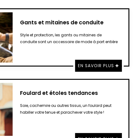
Gants et mitaines de conduite
Style et protection, les gants ou mitaines de
conduite sont un accessoire de mode à part entière
EN SAVOIR PLUS
Foulard et étoles tendances
Soie, cachemire ou autres tissus, un foulard peut
habiller votre tenue et parachever votre style !