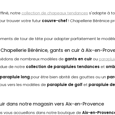
finé, notre
collection de chapeaux tendances
s'adapte à to
ur trouver votre futur
couvre-chef
! Chapellerie Bérénice 
tements de tour de tête pour adapter parfaitement le modèle 
 Chapellerie Bérénice, gants en cuir à Aix-en-Prov
ssédons de nombreux modèles de
gants en cuir
ou
paraplui
ndue de notre
collection de parapluies tendances
et
ombr
parapluie long
pour être bien abrité des gouttes ou un
par
vous vers les modèles de
parapluie de golf
et
parapluie de
cuir dans notre magasin vers Aix-en-Provence
us vous accueillons dans notre boutique de
Aix-en-Provenc