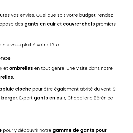
utes vos envies. Quel que soit votre budget, rendez-
propose des
gants en cuir
et
couvre-chefs
premiers
qui vous plait à votre tête.
ence
e
et
ombrelle
s
en tout genre. Une visite dans notre
elle
s
.
apluie cloche
pour être également abrité du vent. Si
 berger
. Expert
gants en cuir
, Chapellerie Bérénice
e
pour y découvrir notre
gamme de gants pour