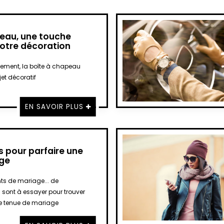
peau, une touche
votre décoration
gement, la boîte à chapeau
jet décoratif
EN SAVOIR PLUS
 pour parfaire une
age
nts de mariage... de
sont à essayer pour trouver
 tenue de mariage