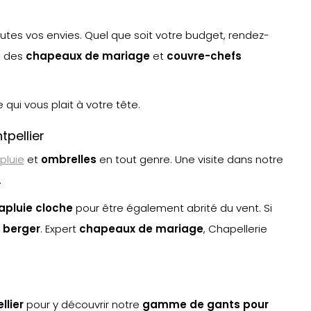
utes vos envies. Quel que soit votre budget, rendez-
e des
chapeaux de mariage
et
couvre-chefs
qui vous plait à votre tête.
pellier
pluie
et
ombrelle
s
en tout genre. Une visite dans notre
.
apluie cloche
pour être également abrité du vent. Si
 berger
. Expert
chapeaux de mariage
, Chapellerie
llier
pour y découvrir notre
gamme de gants pour