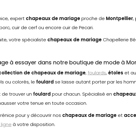
nice, expert
chapeaux de mariage
proche de
Montpellier
,
orc, cuir de cerf ou encore cuir de Pecari.
uite, votre spécialiste
chapeaux de mariage
Chapellerie Bé
age à essayer dans notre boutique de mode à Mont
collection de chapeaux de mariage
,
foulards
,
étoles
et au
s ou colorés, le
foulard
se laisse autant porter par les ho
t de trouver un
foulard
pour chacun. Spécialisé en
chapeaux
ausser votre tenue en toute occasion.
rénice pour y découvrir nos
chapeaux de mariage
et
acce
 ligne
à votre disposition.