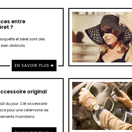
nces entre
ret ?
squette et béret sont des
bien distincts.
EN SAVOIR PLUS
accessoire original
oût du jour. Cet accessoire
ace pour une cérémonie de
énements mondains