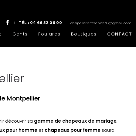
TÉL :
04 66 52 06 00
chapellerieberenice30@gmail.com
e
Gants
Foulards
Boutiques
CONTACT
llier
e Montpellier
nir découvrir sa
gamme de chapeaux de mariage
,
aux pour homme
et
chapeaux pour femme
saura