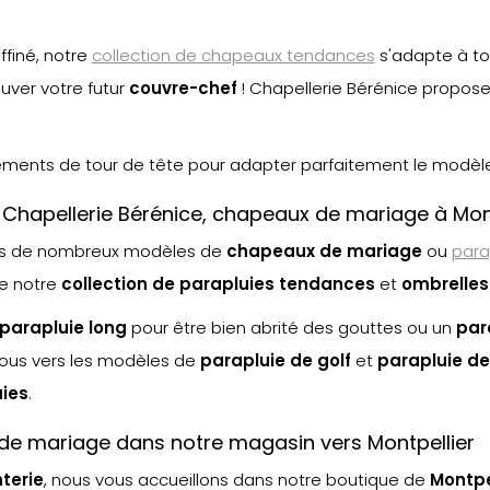
finé, notre
collection de chapeaux tendances
s'adapte à to
uver votre futur
couvre-chef
! Chapellerie Bérénice propos
tements de tour de tête pour adapter parfaitement le modèle 
z Chapellerie Bérénice, chapeaux de mariage à Mont
ns de nombreux modèles de
chapeaux de mariage
ou
para
de notre
collection de parapluies tendances
et
ombrelle
s
parapluie long
pour être bien abrité des gouttes ou un
par
vous vers les modèles de
parapluie de golf
et
parapluie de
ie
s
.
de mariage dans notre magasin vers Montpellier
terie
, nous vous accueillons dans notre boutique de
Montpe