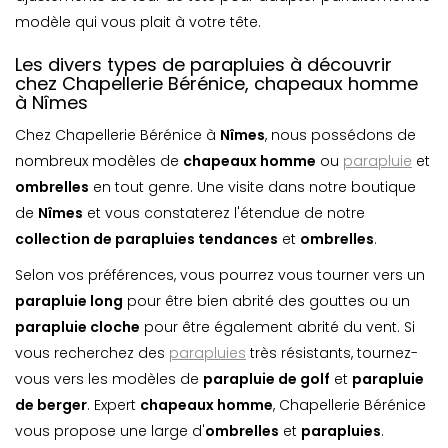
modèle qui vous plait à votre tête.
Les divers types de parapluies à découvrir
chez Chapellerie Bérénice, chapeaux homme
à Nîmes
Chez Chapellerie Bérénice à
Nîmes
, nous possédons de
nombreux modèles de
chapeaux homme
ou
parapluie
et
ombrelle
s
en tout genre. Une visite dans notre boutique
de
Nîmes
et vous constaterez l'étendue de notre
collection de parapluies tendances
et
ombrelle
s
.
Selon vos préférences, vous pourrez vous tourner vers un
parapluie long
pour être bien abrité des gouttes ou un
parapluie cloche
pour être également abrité du vent. Si
vous recherchez des
parapluies
très résistants, tournez-
vous vers les modèles de
parapluie de golf
et
parapluie
de berger
. Expert
chapeaux homme
, Chapellerie Bérénice
vous propose une large d'
ombrelle
s
et
parapluie
s
.