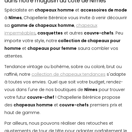
dans notre magasin du côté de Nîmes
Spécialiste en
chapeaux homme
et
accessoires de mode
à
Nîmes
, Chapellerie Bérénice vous invite à venir découvrir
sa
gamme de chapeaux homme
,
chapeaux
imperméables
,
casquette
s
et autres
couvre-chefs
. Peu
importe votre style, notre
collection de chapeaux pour
homme
et
chapeaux pour femme
saura combler vos
attentes.
Tendance vintage ou bohème, sobre ou coloré, brut ou
raffiné, notre
collection de chapeaux tendances
s'adapte
à toutes vos envies. Quel que soit votre budget, rendez-
vous dans l'une de nos boutiques de
Nîmes
pour trouver
votre futur
couvre-chef
! Chapellerie Bérénice propose
des
chapeaux homme
et
couvre-chefs
premiers prix et
haut de gamme.
Par ailleurs, nous pouvons réaliser des retouches et
ajustements de tour de tête pour adapter parfaitement le