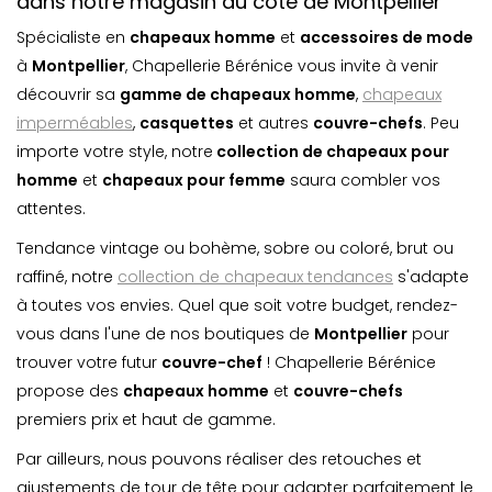
dans notre magasin du côté de Montpellier
Spécialiste en
chapeaux homme
et
accessoires de mode
à
Montpellier
, Chapellerie Bérénice vous invite à venir
découvrir sa
gamme de chapeaux homme
,
chapeaux
imperméables
,
casquette
s
et autres
couvre-chefs
. Peu
importe votre style, notre
collection de chapeaux pour
homme
et
chapeaux pour femme
saura combler vos
attentes.
Tendance vintage ou bohème, sobre ou coloré, brut ou
raffiné, notre
collection de chapeaux tendances
s'adapte
à toutes vos envies. Quel que soit votre budget, rendez-
vous dans l'une de nos boutiques de
Montpellier
pour
trouver votre futur
couvre-chef
! Chapellerie Bérénice
propose des
chapeaux homme
et
couvre-chefs
premiers prix et haut de gamme.
Par ailleurs, nous pouvons réaliser des retouches et
ajustements de tour de tête pour adapter parfaitement le