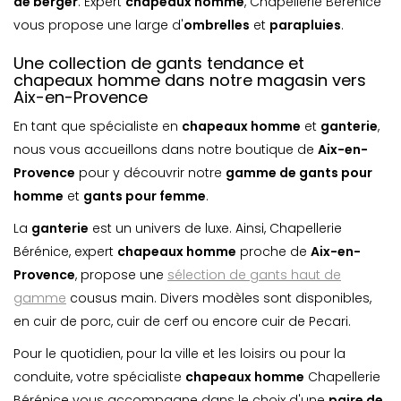
de berger
. Expert
chapeaux homme
, Chapellerie Bérénice
vous propose une large d'
ombrelle
s
et
parapluie
s
.
Une collection de gants tendance et
chapeaux homme dans notre magasin vers
Aix-en-Provence
En tant que spécialiste en
chapeaux homme
et
ganterie
,
nous vous accueillons dans notre boutique de
Aix-en-
Provence
pour y découvrir notre
gamme de gants pour
homme
et
gants pour femme
.
La
ganterie
est un univers de luxe. Ainsi, Chapellerie
Bérénice, expert
chapeaux homme
proche de
Aix-en-
Provence
, propose une
sélection de gants haut de
gamme
cousus main. Divers modèles sont disponibles,
en cuir de porc, cuir de cerf ou encore cuir de Pecari.
Pour le quotidien, pour la ville et les loisirs ou pour la
conduite, votre spécialiste
chapeaux homme
Chapellerie
Bérénice vous accompagne dans le choix d'une
paire de