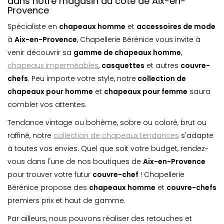
dans notre magasin du côté de Aix-en-
Provence
Spécialiste en
chapeaux homme
et
accessoires de mode
à
Aix-en-Provence
, Chapellerie Bérénice vous invite à
venir découvrir sa
gamme de chapeaux homme
,
chapeaux imperméables
,
casquette
s
et autres
couvre-
chefs
. Peu importe votre style, notre
collection de
chapeaux pour homme
et
chapeaux pour femme
saura
combler vos attentes.
Tendance vintage ou bohème, sobre ou coloré, brut ou
raffiné, notre
collection de chapeaux tendances
s'adapte
à toutes vos envies. Quel que soit votre budget, rendez-
vous dans l'une de nos boutiques de
Aix-en-Provence
pour trouver votre futur
couvre-chef
! Chapellerie
Bérénice propose des
chapeaux homme
et
couvre-chefs
premiers prix et haut de gamme.
Par ailleurs, nous pouvons réaliser des retouches et