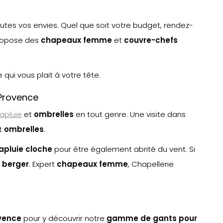
utes vos envies. Quel que soit votre budget, rendez-
propose des
chapeaux femme
et
couvre-chefs
qui vous plait à votre tête.
-Provence
apluie
et
ombrelle
s
en tout genre. Une visite dans
t
ombrelle
s
.
apluie cloche
pour être également abrité du vent. Si
 berger
. Expert
chapeaux femme
, Chapellerie
vence
pour y découvrir notre
gamme de gants pour