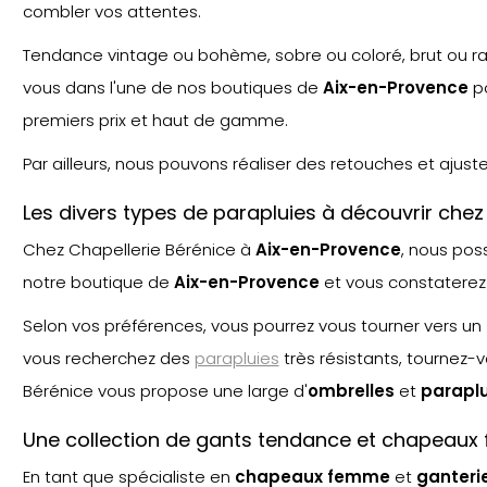
combler vos attentes.
Tendance vintage ou bohème, sobre ou coloré, brut ou raf
vous dans l'une de nos boutiques de
Aix-en-Provence
po
premiers prix et haut de gamme.
Par ailleurs, nous pouvons réaliser des retouches et ajus
Les divers types de parapluies à découvrir ch
Chez Chapellerie Bérénice à
Aix-en-Provence
, nous po
notre boutique de
Aix-en-Provence
et vous constaterez
Selon vos préférences, vous pourrez vous tourner vers un
vous recherchez des
parapluies
très résistants, tournez-
Bérénice vous propose une large d'
ombrelle
s
et
paraplu
Une collection de gants tendance et chapeaux
En tant que spécialiste en
chapeaux femme
et
ganteri