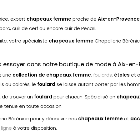
nice, expert
chapeaux femme
proche de
Aix-en-Provence
orc, cuir de cerf ou encore cuir de Pecari.
uite, votre spécialiste
chapeaux femme
Chapellerie Béréni
à essayer dans notre boutique de mode à Aix-en
ez une
collection de chapeaux femme
,
foulards
,
étoles
et 
s ou colorés, le
foulard
se laisse autant porter par les ho
t de trouver un
foulard
pour chacun. Spécialisé en
chapeau
e tenue en toute occasion.
rie Bérénice pour y découvrir nos
chapeaux femme
et
acc
 ligne
à votre disposition.