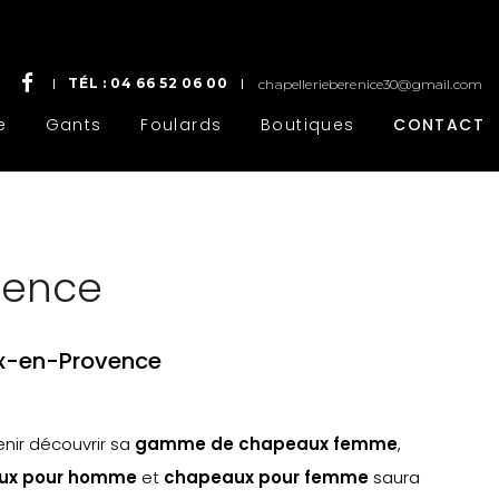
TÉL :
04 66 52 06 00
chapellerieberenice30@gmail.com
e
Gants
Foulards
Boutiques
CONTACT
vence
ix-en-Provence
enir découvrir sa
gamme de chapeaux femme
,
aux pour homme
et
chapeaux pour femme
saura