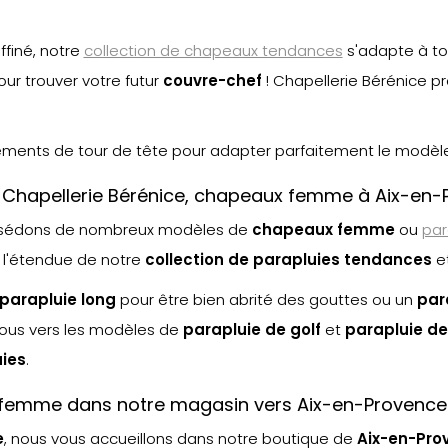
finé, notre
collection de chapeaux tendances
s'adapte à to
ur trouver votre futur
couvre-chef
! Chapellerie Bérénice 
tements de tour de tête pour adapter parfaitement le modèle 
ez Chapellerie Bérénice, chapeaux femme à Aix-en
ssédons de nombreux modèles de
chapeaux femme
ou
par
 l'étendue de notre
collection de parapluies tendances
e
parapluie long
pour être bien abrité des gouttes ou un
par
vous vers les modèles de
parapluie de golf
et
parapluie de
ie
s
.
 femme dans notre magasin vers Aix-en-Provence
e
, nous vous accueillons dans notre boutique de
Aix-en-Pro