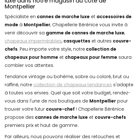
luxe dans notre magasin du côté de
Montpellier
Spécialiste en
cannes de marche luxe
et
accessoires de
mode
à
Montpellier
, Chapellerie Bérénice vous invite à
venir découvrir sa
gamme de cannes de marche luxe
,
chapeaux imperméables
,
casquette
s
et autres
couvre-
chefs
. Peu importe votre style, notre
collection de
chapeaux pour homme
et
chapeaux pour femme
saura
combler vos attentes.
Tendance vintage ou bohème, sobre ou coloré, brut ou
raffiné, notre
collection de chapeaux tendances
s'adapte
à toutes vos envies. Quel que soit votre budget, rendez-
vous dans l'une de nos boutiques de
Montpellier
pour
trouver votre futur
couvre-chef
! Chapellerie Bérénice
propose des
cannes de marche luxe
et
couvre-chefs
premiers prix et haut de gamme.
Par ailleurs, nous pouvons réaliser des retouches et