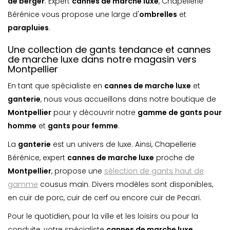
de berger
. Expert
cannes de marche luxe
, Chapellerie
Bérénice vous propose une large d'
ombrelle
s
et
parapluie
s
.
Une collection de gants tendance et cannes
de marche luxe dans notre magasin vers
Montpellier
En tant que spécialiste en
cannes de marche luxe
et
ganterie
, nous vous accueillons dans notre boutique de
Montpellier
pour y découvrir notre
gamme de gants pour
homme
et
gants pour femme
.
La
ganterie
est un univers de luxe. Ainsi, Chapellerie
Bérénice, expert
cannes de marche luxe
proche de
Montpellier
, propose une
sélection de gants haut de
gamme
cousus main. Divers modèles sont disponibles,
en cuir de porc, cuir de cerf ou encore cuir de Pecari.
Pour le quotidien, pour la ville et les loisirs ou pour la
conduite, votre spécialiste
cannes de marche luxe