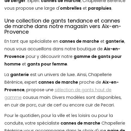
de berger
. Expert
cannes de marche
, Chapellerie Bérénice
vous propose une large d'
ombrelle
s
et
parapluie
s
.
Une collection de gants tendance et cannes
de marche dans notre magasin vers Aix-en-
Provence
En tant que spécialiste en
cannes de marche
et
ganterie
,
nous vous accueillons dans notre boutique de
Aix-en-
Provence
pour y découvrir notre
gamme de gants pour
homme
et
gants pour femme
.
La
ganterie
est un univers de luxe. Ainsi, Chapellerie
Bérénice, expert
cannes de marche
proche de
Aix-en-
Provence
, propose une
sélection de gants haut de
gamme
cousus main. Divers modèles sont disponibles,
en cuir de porc, cuir de cerf ou encore cuir de Pecari.
Pour le quotidien, pour la ville et les loisirs ou pour la
conduite, votre spécialiste
cannes de marche
Chapellerie
Bérénice vous accompagne dans le choix d'une
paire de