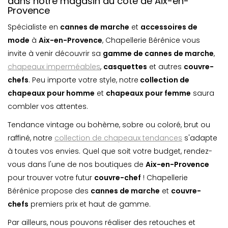
dans notre magasin du côté de Aix-en-
Provence
Spécialiste en
cannes de marche
et
accessoires de
mode
à
Aix-en-Provence
, Chapellerie Bérénice vous
invite à venir découvrir sa
gamme de cannes de marche
,
chapeaux imperméables
,
casquette
s
et autres
couvre-
chefs
. Peu importe votre style, notre
collection de
chapeaux pour homme
et
chapeaux pour femme
saura
combler vos attentes.
Tendance vintage ou bohème, sobre ou coloré, brut ou
raffiné, notre
collection de chapeaux tendances
s'adapte
à toutes vos envies. Quel que soit votre budget, rendez-
vous dans l'une de nos boutiques de
Aix-en-Provence
pour trouver votre futur
couvre-chef
! Chapellerie
Bérénice propose des
cannes de marche
et
couvre-
chefs
premiers prix et haut de gamme.
Par ailleurs, nous pouvons réaliser des retouches et