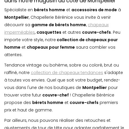
dans notre magasin du côté de Montpellier
Spécialiste en
bérets homme
et
accessoires de mode
à
Montpellier
, Chapellerie Bérénice vous invite à venir
découvrir sa
gamme de bérets homme
,
chapeaux
imperméables
,
casquette
s
et autres
couvre-chefs
. Peu
importe votre style, notre
collection de chapeaux pour
homme
et
chapeaux pour femme
saura combler vos
attentes.
Tendance vintage ou bohème, sobre ou coloré, brut ou
raffiné, notre
collection de chapeaux tendances
s'adapte
à toutes vos envies. Quel que soit votre budget, rendez-
vous dans l'une de nos boutiques de
Montpellier
pour
trouver votre futur
couvre-chef
! Chapellerie Bérénice
propose des
bérets homme
et
couvre-chefs
premiers
prix et haut de gamme.
Par ailleurs, nous pouvons réaliser des retouches et
ajustements de tour de tête pour adapter parfaitement le