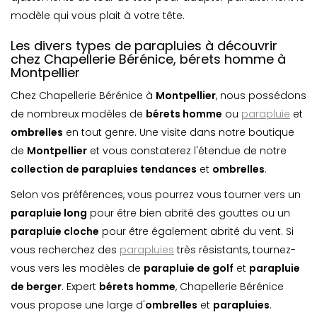
modèle qui vous plait à votre tête.
Les divers types de parapluies à découvrir
chez Chapellerie Bérénice, bérets homme à
Montpellier
Chez Chapellerie Bérénice à
Montpellier
, nous possédons
de nombreux modèles de
bérets homme
ou
parapluie
et
ombrelle
s
en tout genre. Une visite dans notre boutique
de
Montpellier
et vous constaterez l'étendue de notre
collection de parapluies tendances
et
ombrelle
s
.
Selon vos préférences, vous pourrez vous tourner vers un
parapluie long
pour être bien abrité des gouttes ou un
parapluie cloche
pour être également abrité du vent. Si
vous recherchez des
parapluies
très résistants, tournez-
vous vers les modèles de
parapluie de golf
et
parapluie
de berger
. Expert
bérets homme
, Chapellerie Bérénice
vous propose une large d'
ombrelle
s
et
parapluie
s
.