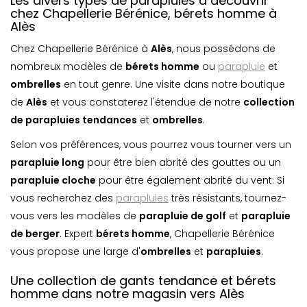
Les divers types de parapluies à découvrir
chez Chapellerie Bérénice, bérets homme à
Alès
Chez Chapellerie Bérénice à
Alès
, nous possédons de
nombreux modèles de
bérets homme
ou
parapluie
et
ombrelle
s
en tout genre. Une visite dans notre boutique
de
Alès
et vous constaterez l'étendue de notre
collection
de parapluies tendances
et
ombrelle
s
.
Selon vos préférences, vous pourrez vous tourner vers un
parapluie long
pour être bien abrité des gouttes ou un
parapluie cloche
pour être également abrité du vent. Si
vous recherchez des
parapluies
très résistants, tournez-
vous vers les modèles de
parapluie de golf
et
parapluie
de berger
. Expert
bérets homme
, Chapellerie Bérénice
vous propose une large d'
ombrelle
s
et
parapluie
s
.
Une collection de gants tendance et bérets
homme dans notre magasin vers Alès