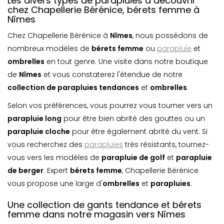
Les divers types de parapluies à découvrir
chez Chapellerie Bérénice, bérets femme à
Nîmes
Chez Chapellerie Bérénice à
Nîmes
, nous possédons de
nombreux modèles de
bérets femme
ou
parapluie
et
ombrelle
s
en tout genre. Une visite dans notre boutique
de
Nîmes
et vous constaterez l'étendue de notre
collection de parapluies tendances
et
ombrelle
s
.
Selon vos préférences, vous pourrez vous tourner vers un
parapluie long
pour être bien abrité des gouttes ou un
parapluie cloche
pour être également abrité du vent. Si
vous recherchez des
parapluies
très résistants, tournez-
vous vers les modèles de
parapluie de golf
et
parapluie
de berger
. Expert
bérets femme
, Chapellerie Bérénice
vous propose une large d'
ombrelle
s
et
parapluie
s
.
Une collection de gants tendance et bérets
femme dans notre magasin vers Nîmes