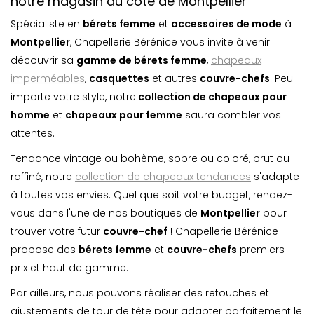
notre magasin du côté de Montpellier
Spécialiste en
bérets femme
et
accessoires de mode
à
Montpellier
, Chapellerie Bérénice vous invite à venir
découvrir sa
gamme de bérets femme
,
chapeaux
imperméables
,
casquette
s
et autres
couvre-chefs
. Peu
importe votre style, notre
collection de chapeaux pour
homme
et
chapeaux pour femme
saura combler vos
attentes.
Tendance vintage ou bohème, sobre ou coloré, brut ou
raffiné, notre
collection de chapeaux tendances
s'adapte
à toutes vos envies. Quel que soit votre budget, rendez-
vous dans l'une de nos boutiques de
Montpellier
pour
trouver votre futur
couvre-chef
! Chapellerie Bérénice
propose des
bérets femme
et
couvre-chefs
premiers
prix et haut de gamme.
Par ailleurs, nous pouvons réaliser des retouches et
ajustements de tour de tête pour adapter parfaitement le