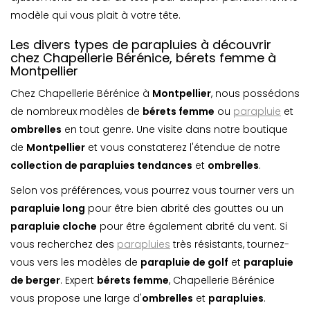
modèle qui vous plait à votre tête.
Les divers types de parapluies à découvrir
chez Chapellerie Bérénice, bérets femme à
Montpellier
Chez Chapellerie Bérénice à
Montpellier
, nous possédons
de nombreux modèles de
bérets femme
ou
parapluie
et
ombrelle
s
en tout genre. Une visite dans notre boutique
de
Montpellier
et vous constaterez l'étendue de notre
collection de parapluies tendances
et
ombrelle
s
.
Selon vos préférences, vous pourrez vous tourner vers un
parapluie long
pour être bien abrité des gouttes ou un
parapluie cloche
pour être également abrité du vent. Si
vous recherchez des
parapluies
très résistants, tournez-
vous vers les modèles de
parapluie de golf
et
parapluie
de berger
. Expert
bérets femme
, Chapellerie Bérénice
vous propose une large d'
ombrelle
s
et
parapluie
s
.